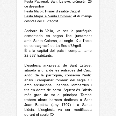
Festa Patronal:
Sant Esteve, pròmartir, 26
de desembre
Festa Major:
Primer dissabte d'agost
Festa Major a Santa Coloma:
el diumenge
després del 15 d'agost
Andorra la Vella, va ser la parròquia
esmentada en segon lloc, juntament
amb Santa Coloma, al segle IX a l'acta
de consagració de La Seu d'Urgell.
É
s la capital del país i compta
amb
22.537 habitants.
L'església arxiprestal de Sant Esteve,
situada a una de les entrades del Casc
Antic de la parròquia, conserva l'antic
absis i campanar romànic del segle XII
amb arcuacions i bandes llombardes i
fris en dents de serra. Aquest és l'absis
més gran de tot el principat. També
trobem altars barrocs dedicats a Sant
Joan Baptista (any 1707) i a Santa
Llúcia. L'església va ser modificada
durant el segle XX.