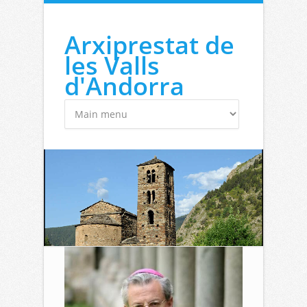
Vés al contingut
Arxiprestat de
les Valls
d'Andorra