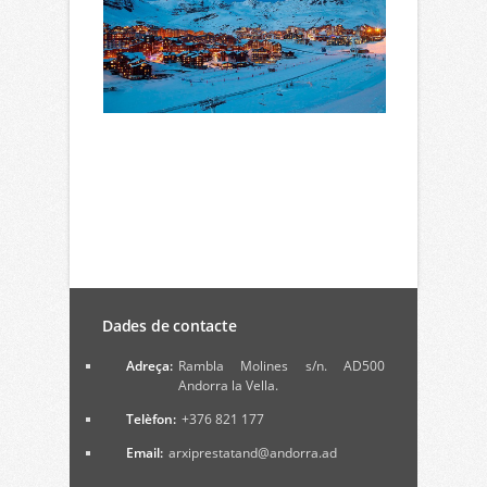
Dades de contacte
Adreça:
Rambla Molines s/n. AD500
Andorra la Vella.
Telèfon:
+376 821 177
Email:
arxiprestatand@andorra.ad