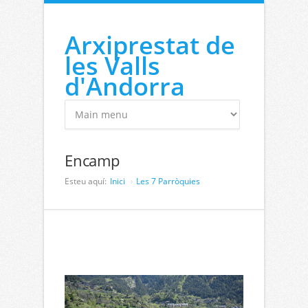
Vés al contingut
Arxiprestat de
les Valls
d'Andorra
Encamp
Esteu aquí:
Inici
Les 7 Parròquies