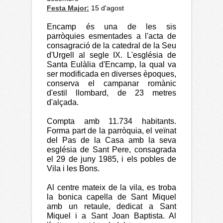
Festa Major:
15 d'agost
Encamp és una de les sis
parròquies esmentades a l'acta de
consagració de la catedral de la Seu
d'Urgell al segle IX. L'església de
Santa Eulàlia d'Encamp, la qual va
ser modificada en diverses èpoques,
conserva el campanar romànic
d'estil llombard, de 23 metres
d'alçada.
Compta amb 11.734 habitants.
Forma part de la parròquia, el veïnat
del Pas de la Casa amb la seva
església de Sant Pere, consagrada
el 29 de juny 1985, i els pobles de
Vila i les Bons.
Al centre mateix de la vila, es troba
la bonica capella de Sant Miquel
amb un retaule, dedicat a Sant
Miquel i a Sant Joan Baptista. Al