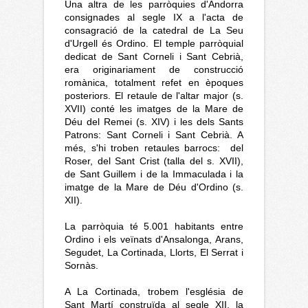
Una altra de les parròquies d'Andorra
consignades al segle IX a l'acta de
consagració de la catedral de La Seu
d'Urgell és Ordino. El temple parròquial
dedicat de Sant Corneli i Sant Cebrià,
era originariament de construcció
romànica, totalment refet en èpoques
posteriors. El retaule de l'altar major (s.
XVII) conté les imatges de la Mare de
Déu del Remei (s. XIV) i les dels Sants
Patrons: Sant Corneli i Sant Cebrià. A
més, s'hi troben retaules barrocs: del
Roser, del Sant Crist (talla del s. XVII),
de Sant Guillem i de la Immaculada i la
imatge de la Mare de Déu d'Ordino (s.
XII).
La parròquia té 5.001 habitants entre
Ordino i els veïnats d'Ansalonga, Arans,
Segudet, La Cortinada, Llorts, El Serrat i
Sornàs.
A La Cortinada, trobem l'església de
Sant Martí construïda al segle XII, la