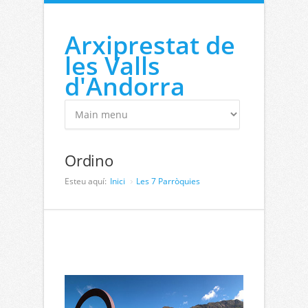
Vés al contingut
Arxiprestat de
les Valls
d'Andorra
Ordino
Esteu aquí:
Inici
Les 7 Parròquies