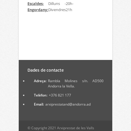
Escaldes-
Dilluns -
20h-
Engordany:
Divendres
21h
Dades de contacte
Adreça:
Rambla Molines s/n. AD500
Andorra la Vella.
Telèfon:
+376 821 177
Email:
arxiprestatand@andorra.ad
© Copyright 2021 Arxiprestat de les Valls