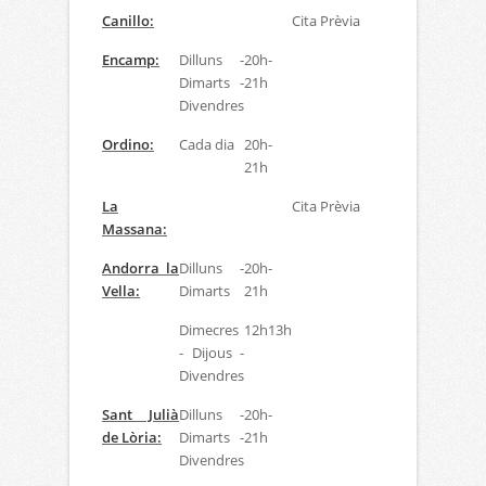
Canillo:
Cita Prèvia
Encamp:
Dilluns -
20h-
Dimarts -
21h
Divendres
Ordino:
Cada dia
20h-
21h
La
Cita Prèvia
Massana:
Andorra la
Dilluns -
20h-
Vella:
Dimarts
21h
Dimecres
12h13h
- Dijous -
Divendres
Sant Julià
Dilluns -
20h-
de Lòria:
Dimarts -
21h
Divendres