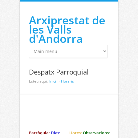
Vés al contingut
Arxiprestat de
les Valls
d'Andorra
Despatx Parroquial
Esteu aquí:
Inici
Horaris
Parròquia:
Dies:
Hores:
Observacions: