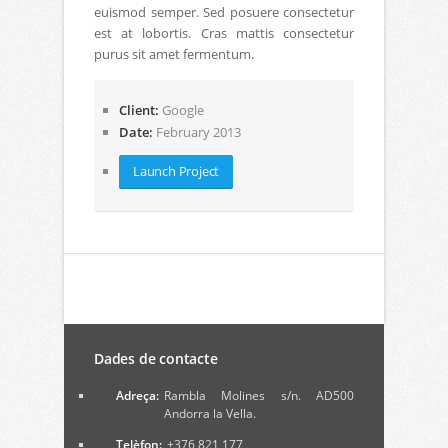
euismod semper. Sed posuere consectetur
est at lobortis. Cras mattis consectetur
purus sit amet fermentum.
Client:
Google
Date:
February 2013
Launch Project
Dades de contacte
Adreça:
Rambla Molines s/n. AD500
Andorra la Vella.
Telèfon:
+376 821 177