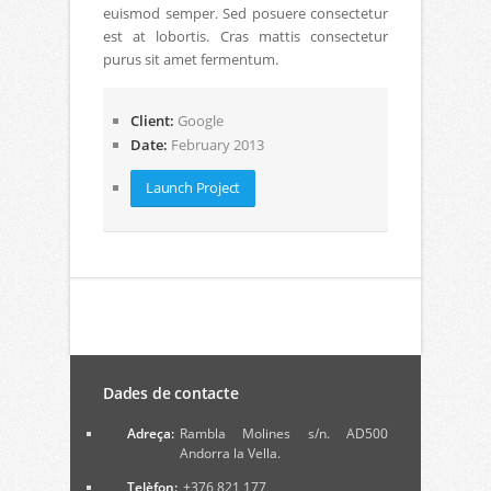
euismod semper. Sed posuere consectetur
est at lobortis. Cras mattis consectetur
purus sit amet fermentum.
Client:
Google
Date:
February 2013
Launch Project
Dades de contacte
Adreça:
Rambla Molines s/n. AD500
Andorra la Vella.
Telèfon:
+376 821 177