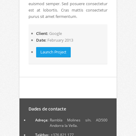
euismod semper. Sed posuere consectetur
est at lobortis. Cras mattis consectetur
purus sit amet fermentum.
Client:
Google
Date:
February 2013
Launch Project
Dades de contacte
Adreça:
Rambla Molines s/n. AD500
Andorra la Vella.
Telèfon:
+376 821 177