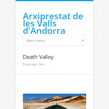
Vés al contingut
Arxiprestat de
les Valls
d'Andorra
Death Valley
Esteu aquí:
Inici